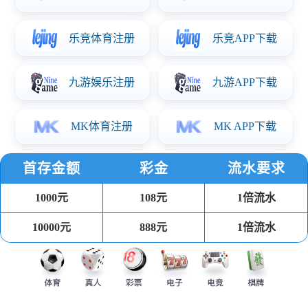
子大开口：低于1.3亿免谈
英超豪门利物浦在转会市场上再度展现其敏锐眼光，
据欧洲多家媒体报道，红军已将对德甲RB莱比锡19岁
全能前锋的追逐提上日程。这位被誉为“新世代攻击
手”的年轻球员本赛季在德甲与欧冠赛场大放异彩，吸
引了包括皇马、曼城在内的多家顶级俱乐部的关注。
然而，莱比锡方面态度强硬，为这名潜力新星标出1.3
亿欧元的“天价”，使得这场潜在的转会博弈变得扑朔
迷离。