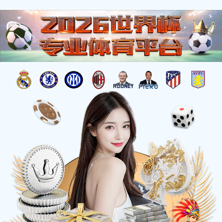
注册入口
乐动网站
—— 比赛数据