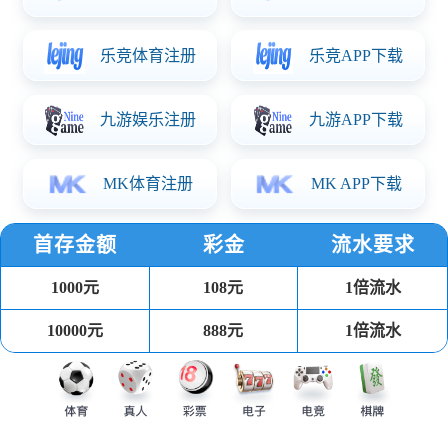
手中无人接近
在巴黎奥运会周期的尾声，中国乒乓球男队队长马龙
再创一项里程碑式的纪录：凭借在WTT（世界乒乓球
职业大联盟）赛事中的稳定发挥，他的职业生涯总胜
场数正式突破700场大关。作为乒坛历史上荣誉最满
的选手，马龙不仅用“双圈大满贯”定义了传奇，更用
长达二十余年的坚守，将“稳定”与“统治力”刻在了每一
场胜利之中。尤为引人注目的是，在现役男子单打选
手中，无人能接近这一数字——这不仅是一串数据，
更是一座难以企及的高峰。